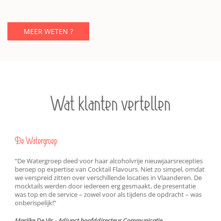
MEER WETEN ?
Wat klanten vertellen
De Watergroep
“De Watergroep deed voor haar alcoholvrije nieuwjaarsrecepties
beroep op expertise van Cocktail Flavours. Niet zo simpel, omdat
we verspreid zitten over verschillende locaties in Vlaanderen. De
mocktails werden door iedereen erg gesmaakt, de presentatie
was top en de service – zowel voor als tijdens de opdracht – was
onberispelijk!”
Marijke De Vis - Adjunct hoofddirecteur Communicatie