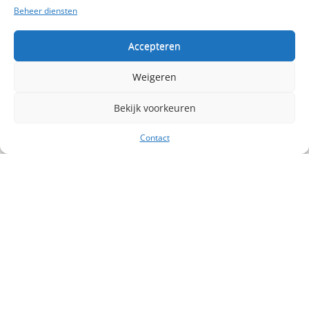
Beheer diensten
Accepteren
Weigeren
Bekijk voorkeuren
MEER WETEN
Contact
Cocktail Catering
O
nze Cocktail Cateringdienst creëert
heerlijke mock- en cocktails, zorgt voor de
beste bartenders en ontfermt zich over de
gewenste aankleding van je evenement.