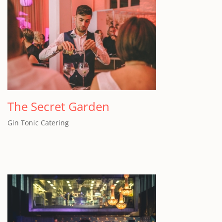
The Secret Garden
Gin Tonic Catering