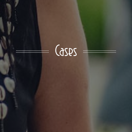
Cases