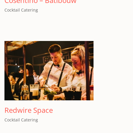
Cosentino – Batibouw
Cocktail Catering
Redwire Space
Cocktail Catering