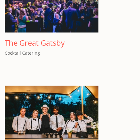
The Great Gatsby
Cocktail Catering