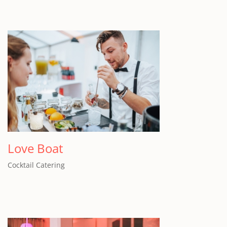
Love Boat
Cocktail Catering