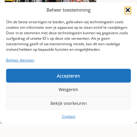
Beheer toestemming
Om de beste ervaringen te bieden, gebruiken wij technologieën zoals
cookies om informatie over je apparaat op te slaan en/of te raadplegen.
Door in te stemmen met deze technologieën kunnen wij gegevens zoals
Euro Flora
surfgedrag of unieke ID's op deze site verwerken. Als je geen
toestemming geeft of uw toestemming intrekt, kan dit een nadelige
Cocktail Workshop
invloed hebben op bepaalde functies en mogelijkheden.
Beheer diensten
Accepteren
Weigeren
Bekijk voorkeuren
Contact