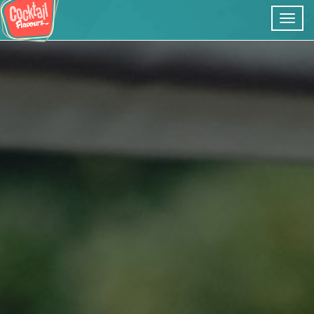
Toggl
navig