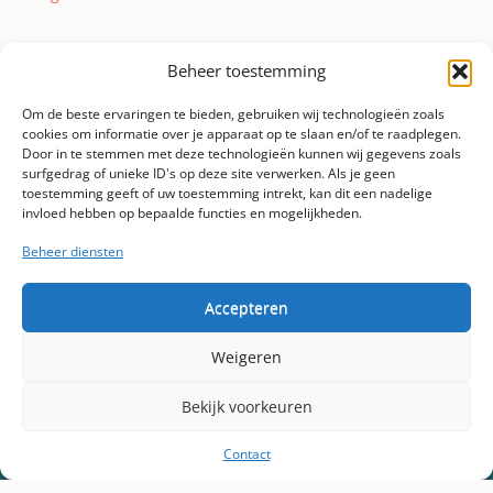
Beheer toestemming
Om de beste ervaringen te bieden, gebruiken wij technologieën zoals
cookies om informatie over je apparaat op te slaan en/of te raadplegen.
Door in te stemmen met deze technologieën kunnen wij gegevens zoals
373.000+
12
4.000+
2.000+
20+
surfgedrag of unieke ID's op deze site verwerken. Als je geen
Cocktails
Cocktail
Facebook
Instagram
Jaar
toestemming geeft of uw toestemming intrekt, kan dit een nadelige
geserveerd
professionals
fans
volgers
ervaring
invloed hebben op bepaalde functies en mogelijkheden.
Beheer diensten
Accepteren
Vraag uw offerte aan
Weigeren
Bekijk voorkeuren
Contact
COCKTAIL FLAVOURS – Louis Van Houttestraat 109 A –