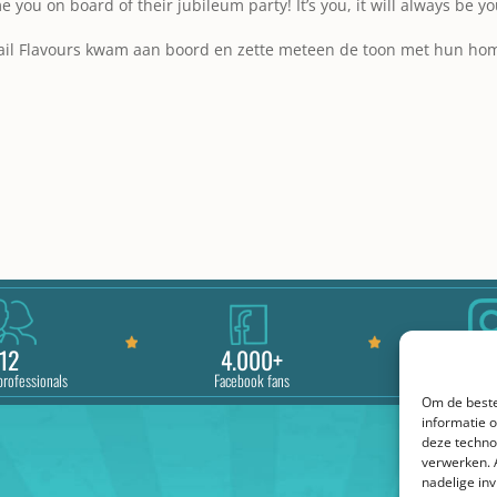
you on board of their jubileum party! It’s you, it will always be y
ktail Flavours kwam aan boord en zette meteen de toon met hun home
12
4.000+
2.0
professionals
Facebook fans
Instagra
Om de beste
informatie 
deze techno
verwerken. 
nadelige in