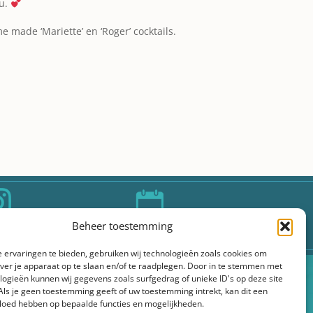
ou.
 made ‘Mariette’ en ‘Roger’ cocktails.
00+
20+
Beheer toestemming
m volgers
Jaar ervaring
 ervaringen te bieden, gebruiken wij technologieën zoals cookies om
over je apparaat op te slaan en/of te raadplegen. Door in te stemmen met
logieën kunnen wij gegevens zoals surfgedrag of unieke ID's op deze site
Als je geen toestemming geeft of uw toestemming intrekt, kan dit een
vloed hebben op bepaalde functies en mogelijkheden.