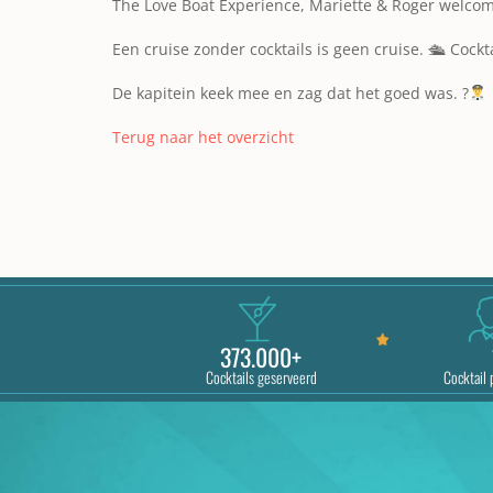
The Love Boat Experience, Mariette & Roger welcome 
Een cruise zonder cocktails is geen cruise. 🛳 Coc
De kapitein keek mee en zag dat het goed was. ?‍
Terug naar het overzicht
373.000+
Cocktails geserveerd
Cocktail 