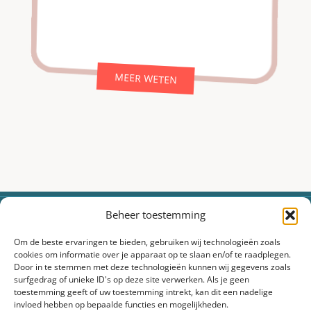
MEER WETEN
Beheer toestemming
373.000+
12
4.000+
2.000+
20+
Cocktails
Cocktail
Facebook
Instagram
Jaar
Om de beste ervaringen te bieden, gebruiken wij technologieën zoals
geserveerd
professionals
fans
volgers
ervaring
cookies om informatie over je apparaat op te slaan en/of te raadplegen.
Door in te stemmen met deze technologieën kunnen wij gegevens zoals
surfgedrag of unieke ID's op deze site verwerken. Als je geen
toestemming geeft of uw toestemming intrekt, kan dit een nadelige
invloed hebben op bepaalde functies en mogelijkheden.