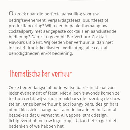
O
p zoek naar die perfecte aanvulling voor uw
bedrijfsevenement, verjaardagsfeest, buurtfeest of
productlancering? Wil u een bepaald thema op uw
cocktailparty met aangepaste cocktails en aansluitende
bediening? Dan zit u goed bij Bar Verhuur Cocktail
Flavours uit Gent. Wij bieden bar verhuur, al dan niet
inclusief drank, koelkasten, verlichting, alle cocktail
benodigdheden en/of bediening.
Thematische bar verhuur
Onze hedendaagse of ouderwetse bars zijn ideaal voor
ieder evenement of feest. Niet alleen ’s avonds komen ze
tot hun recht, wij verhuren ook bars die overdag de show
stelen. Onze bar verhuur biedt loungy bars, design bars
of net klassiek – aangepast aan de locatie en het aantal
bezoekers dat u verwacht. Al Capone, strak design,
lichtgevend of met uw logo erop… U kan het zo gek niet
bedenken of we hebben het.