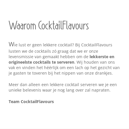
Waarom CocktailFlavours
W
ie lust er geen lekkere cocktail? Bij CocktailFlavours
lusten we de cocktails zó graag dat we er onze
levensmissie van gemaakt hebben om de
lekkerste en
origineelste cocktails te serveren
. Wij houden van ons
vak en vinden het héérlijk om een lach op het gezicht van
je gasten te toveren bij het nippen van onze drankjes.
Meer dan alleen een lekkere cocktail serveren we je een
unieke belevenis waar je nog lang over zal napraten.
Team CocktailFlavours