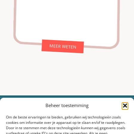
MEER WETEN
Beheer toestemming
373.000+
12
4.000+
2.000+
20+
Cocktails
Cocktail
Facebook
Instagram
Jaar
Om de beste ervaringen te bieden, gebruiken wij technologieën zoals
geserveerd
professionals
fans
volgers
ervaring
cookies om informatie over je apparaat op te slaan en/of te raadplegen.
Door in te stemmen met deze technologieën kunnen wij gegevens zoals
surfgedrag of unieke ID's op deze site verwerken. Als je geen