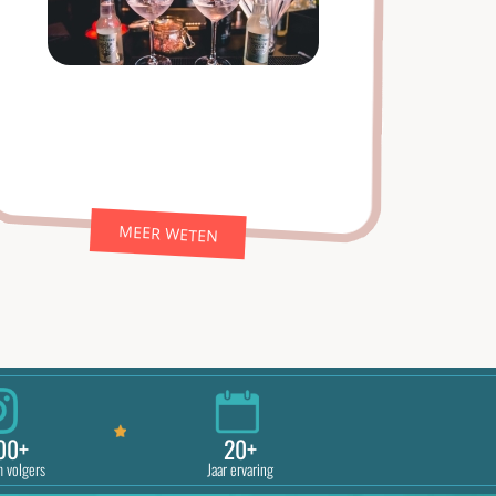
MEER WETEN
00+
20+
m volgers
Jaar ervaring