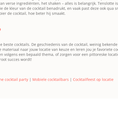
 verse ingrediënten, het shaken – alles is belangrijk. Tenslotte i
ie de kleur van de cocktail benadrukt, en vaak past deze ook qua sm
ier de cocktail, hoe beter hij smaakt.
?
de beste cocktails. De geschiedenis van de cocktail, weinig bekende
materiaal naar jouw locatie van keuze en leren jou je favoriete coc
en volgens een bepaald thema, of zorgen voor een pittoreske locat
root succes wordt!
e cocktail party
|
Mobiele cocktailbars
|
Cocktailfeest op locatie