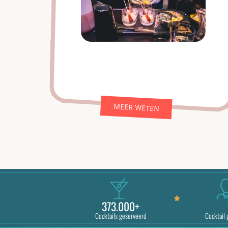
MEER WETEN
373.000+
Cocktails geserveerd
Cocktail 