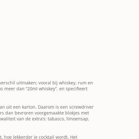
verschil uitmaken; vooral bij whiskey, rum en
us meer dan “20ml whiskey”, en specifieert
dan uit een karton. Daarom is een screwdriver
ders dan bevroren voorgemaakte blokjes met
liteit van de extra’s: tabasco, limoensap,
, hoe lekkerder je cocktail wordt. Het