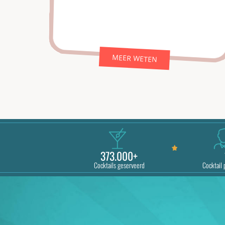
MEER WETEN
373.000+
Cocktails geserveerd
Cocktail 