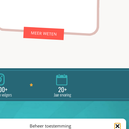
MEER WETEN
00+
20+
m volgers
Jaar ervaring
Beheer toestemming